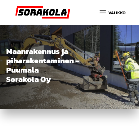
Maanrakennus ja
piharakentaminen –
Puumala
Sorakola Oy