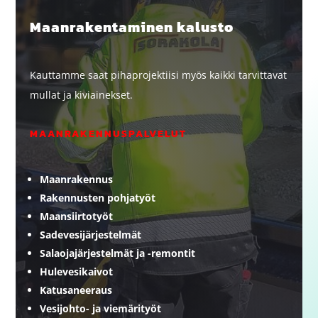
Maanrakentaminen kalusto
Kauttamme saat pihaprojektiisi myös kaikki tarvittavat
mullat ja kiviainekset.
MAANRAKENNUSPALVELUT
Maanrakennus
Rakennusten pohjatyöt
Maansiirtotyöt
Sadevesijärjestelmät
Salaojajärjestelmät ja -remontit
Hulevesikaivot
Katusaneeraus
Vesijohto- ja viemärityöt