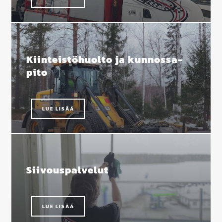
Kiinteistö­huolto ja kunnossa­
pito
LUE LISÄÄ
Siivouspalvelut
LUE LISÄÄ