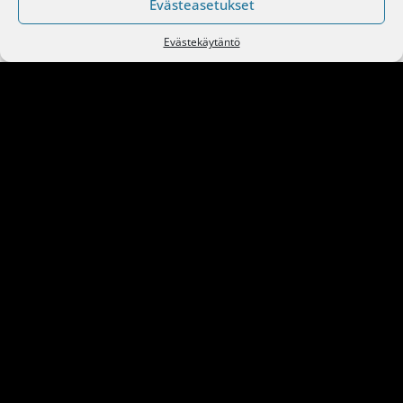
Evästeasetukset
Evästekäytäntö
Kokonaisvaltaista palvelua
Sorakolalta
Meiltä saat kokonaisvaltaista palvelua,
asiakaslähtöisesti. Me suunnittelemme,
toteutamme ja viimeistelemme pihat ja kuljetamme
turvallisesti monenlaista kuormaa. Pidämme tiet ja
piha-alueet kunnossa ympäri vuoden sekä
tarjoamme kattavat siivouspalvelut. Monipuolisuus
on valttimme.
OTA YHTEYTTÄ