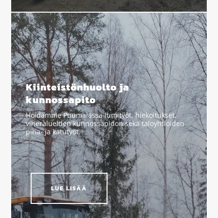
Kiinteistönhuolto ja
kunnossapito
Hoidamme Puumalassa lumityöt, hiekoitukset,
viheralueiden kunnossapidon sekä taloyhtiöiden
piha- ja katutyöt.
LUE LISÄÄ