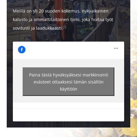
Meillä on yli 20 vuoden kokemus, nykyaikainen
kalusto ja ammattitaitoinen tiimi, joka hoitaa työt
sovitusti ja laadukkaasti.
Paina tästä hyväksyäksesi markkinointi
evästeet ottaaksesi tämän sisällön
käyttöön