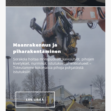
Maanrakennus ja
piharakentaminen
Sorakola hoitaa monipuoliset kaivuutyöt, pihojen
kivetykset, nurmikot, istutukset ja leikkialueet –
Toteutamme kokonaisia pihoja pohjatöistä
istutuksiin.
LUE LISÄÄ