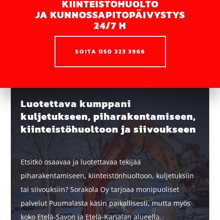
KIINTEISTÖHUOLTO
JA KUNNOSSA­PITO­PÄIVYSTYS
24/7 H
SOITA 050 323 3966
Luotettava kumppani
kuljetukseen, piharakentamiseen,
kiinteistöhuoltoon ja siivoukseen
Etsitkö osaavaa ja luotettavaa tekijää
piharakentamiseen, kiinteistönhuoltoon, kuljetuksiin
tai siivouksiin? Sorakola Oy tarjoaa monipuoliset
palvelut Puumalasta käsin paikallisesti, mutta myös
koko Etelä-Savon ja Etelä-Karjalan alueella.